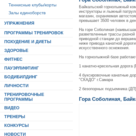
Теннисные клубы/корты
Байкальский горнолыжный ком
инструкторы и лыжный патруль
Залы единоборств
магазин, охраняемая автостоя
превышает 3500 человек в ден
УПРАЖНЕНИЯ
На горе Соболиная (наивысшая
ПРОГРАММЫ ТРЕНИРОВОК
разветвленные трассы разной 
приводной станции до вершин
ПОХУДЕНИЕ И ДИЕТЫ
ниже привода канатной дороги
искусственного оснежения.
ЗДОРОВЬЕ
На горнолыжной базе работаю
ФИТНЕС
1 канатно-кресельная дорога (
ПАУЭРЛИФТИНГ
4 буксировочные канатные дор
БОДИБИЛДИНГ
"СКАДО" г.Самара
ЛИЧНОСТИ
2 безопорных подъемника (ДП),
ТРЕНИРОВОЧНЫЕ
Гора Соболиная, Байк
ПРОГРАММЫ
ВИДЕО
ТРЕНЕРЫ
КОНКУРСЫ
НОВОСТИ