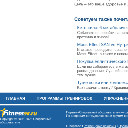
цель – это ваше здоровье и
Советуем также почит
Кето-сила: 6 метаболиче
Собираетесь перейти на низ
протеина и жиров!
Mass Effect SAN vs Нутри
В статье проводится сравне
Mass Effect, а также c ново
Покупка эллиптического 
Если вы собираетесь в мага
расследование. Лучший спос
тем лучше.
Тугие попки или комплек
Как накачать попку? Красива
ГЛАВНАЯ
ПРОГРАММЫ ТРЕНИРОВОК
УПРАЖНЕН
Портал «Спортивный обозреватель» —
фи
По вопросам сотрудничества и другим воп
Copyright © 2008-
2026 Спортивный
обозреватель
О портале I
Размещение рекламы
I
Право