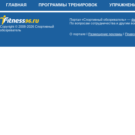
ГЛАВНАЯ
ПРОГРАММЫ ТРЕНИРОВОК
УПРАЖНЕН
Портал «Спортивный обозреватель» —
фи
По вопросам сотрудничества и другим воп
Copyright © 2008-
2026 Спортивный
обозреватель
О портале I
Размещение рекламы
I
Право