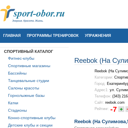
ГЛАВНАЯ
ПРОГРАММЫ ТРЕНИРОВОК
УПРАЖНЕНИЯ
СПОРТИВНЫЙ КАТАЛОГ
Фитнес-клубы
Reebok (На Сули
Спортивные магазины
Reebok (На Сулимо
Бассейны
Категории:
Спортив
Танцевальные студии
Город:
Екатеринбур
Салоны красоты
Адрес1:
ул. Сулим
Горнолыжные базы
Телефон:
(343) 216
Сайт:
reebok.com
Катки
-7
Рейтинг:
Стадионы
Конно-спортивные клубы
Reebok (На Сулимова,5
Детские клубы и секции