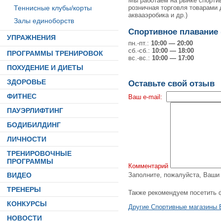
Мы работаем на рынке спорти
розничная торговля товарами 
Теннисные клубы/корты
аквааэробика и др.)
Залы единоборств
Спортивное плавание 
УПРАЖНЕНИЯ
пн.-пт.:
10:00 — 20:00
сб.-сб.:
10:00 — 18:00
ПРОГРАММЫ ТРЕНИРОВОК
вс.-вс.:
10:00 — 17:00
ПОХУДЕНИЕ И ДИЕТЫ
ЗДОРОВЬЕ
Оставьте свой отзыв
ФИТНЕС
Ваш e-mail:
ПАУЭРЛИФТИНГ
БОДИБИЛДИНГ
ЛИЧНОСТИ
ТРЕНИРОВОЧНЫЕ
ПРОГРАММЫ
Комментарий
ВИДЕО
Заполните, пожалуйста, Ваш
ТРЕНЕРЫ
Также рекомендуем посетить 
КОНКУРСЫ
Другие Спортивные магазины 
НОВОСТИ