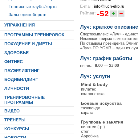
Теннисные клубы/корты
E-mail:
info@luch-ekb.ru
-52
Рейтинг:
Залы единоборств
УПРАЖНЕНИЯ
Луч: краткое описание
Спорткомплекс «Луч» - единс
ПРОГРАММЫ ТРЕНИРОВОК
Немецкая фирма самостоятель
По отзывам президента Олимпи
ПОХУДЕНИЕ И ДИЕТЫ
«Луч» ПО УОМЗ – один из луч
ЗДОРОВЬЕ
Луч: график работы
ФИТНЕС
пн.-вс.:
8:00 — 23:00
ПАУЭРЛИФТИНГ
Луч: услуги
БОДИБИЛДИНГ
Mind & body
ЛИЧНОСТИ
пилатес
калланетика
ТРЕНИРОВОЧНЫЕ
ПРОГРАММЫ
Боевые искусства
таэквондо
ВИДЕО
каратэ
ТРЕНЕРЫ
Групповые занятия
пилатес (гр.)
КОНКУРСЫ
степ
Аэробика
НОВОСТИ