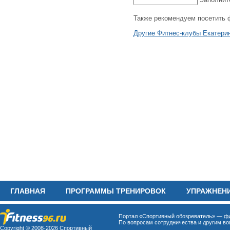
Также рекомендуем посетить 
Другие Фитнес-клубы Екатери
ГЛАВНАЯ
ПРОГРАММЫ ТРЕНИРОВОК
УПРАЖНЕН
Портал «Спортивный обозреватель» —
фи
По вопросам сотрудничества и другим воп
Copyright © 2008-
2026 Спортивный