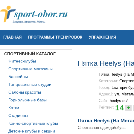
ГЛАВНАЯ
ПРОГРАММЫ ТРЕНИРОВОК
УПРАЖНЕНИЯ
СПОРТИВНЫЙ КАТАЛОГ
Фитнес-клубы
Пятка Heelys (Н
Спортивные магазины
Пятка Heelys (На М
Бассейны
Категории:
Спортив
Танцевальные студии
Город:
Екатеринбур
Салоны красоты
Адрес1:
ул. Метал
Горнолыжные базы
Сайт:
heelys.su/
14
Рейтинг:
Катки
Стадионы
Пятка Heelys (На Мета
Конно-спортивные клубы
Спортивная одежда/обувь
Детские клубы и секции