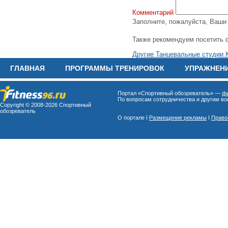
Комментарий
Заполните, пожалуйста, Ваш
Также рекомендуем посетить 
Другие Танцевальные студии 
ГЛАВНАЯ
ПРОГРАММЫ ТРЕНИРОВОК
УПРАЖНЕН
Портал «Спортивный обозреватель» —
фи
По вопросам сотрудничества и другим воп
Copyright © 2008-
2026 Спортивный
обозреватель
О портале I
Размещение рекламы
I
Право