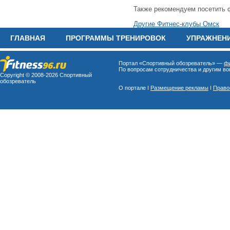
Также рекомендуем посетить 
Другие Фитнес-клубы Омск
ГЛАВНАЯ
ПРОГРАММЫ ТРЕНИРОВОК
УПРАЖНЕН
Портал «Спортивный обозреватель» —
фи
По вопросам сотрудничества и другим воп
Copyright © 2008-
2026 Спортивный
обозреватель
О портале I
Размещение рекламы
I
Право