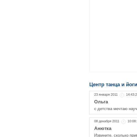
Центр танца и йог
23 января 2011
14:43:
Ольга
с детства мечтаю научи
08 декабря 2011
10:08
Анютка
Извините, сколько пр