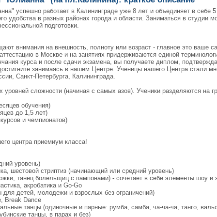
анна" успешно работает в Калининграде уже 8 лет и объединяет в себе 
о удобства в разных районах города и области. Заниматься в студии мо
офессиональной подготовки.
ают внимания на внешность, полноту или возраст - главное это ваше 
аттестацию в Москве и на занятиях придерживаются единой терминологи
нчания курса и после сдачи экзамена, вы получаете диплом, подтверж
достигните занимаясь в нашем Центре. Ученицы нашего Центра стали м
сии, Санкт-Петербурга, Калининграда.
х уровней сложности (начиная с самых азов). Ученики разделяются на г
есяцев обучения)
цев до 1,5 лет)
курсов и чемпионатов)
его центра приемиум класса!
дний уровень)
ика, шестовой стриптиз (начинающий или средний уровень)
ржки, танец болельщиц с пампонами) - сочетает в себе элементы шоу и
астика, акробатика и Go-Go
пы для детей, молодежи и взрослых без ограничений)
e, Break Dance
льные танцы (одиночные и парные: румба, самба, ча-ча-ча, танго, вальс
бинские танцы, в парах и без)