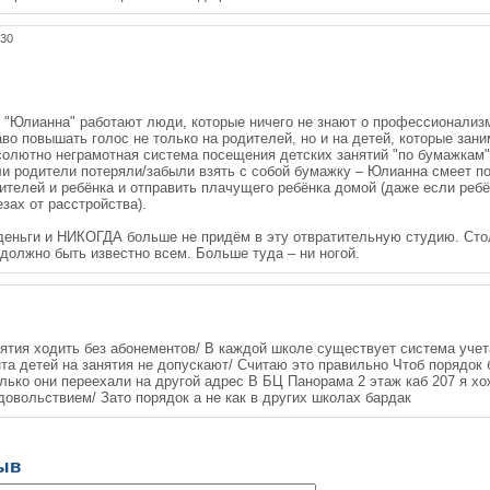
:30
и "Юлианна" работают люди, которые ничего не знают о профессионализ
во повышать голос не только на родителей, но и на детей, которые зани
бсолютно неграмотная система посещения детских занятий "по бумажкам
ли родители потеряли/забыли взять с собой бумажку – Юлианна смеет п
ителей и ребёнка и отправить плачущего ребёнка домой (даже если ребё
езах от расстройства).
 деньги и НИКОГДА больше не придём в эту отвратительную студию. Ст
должно быть известно всем. Больше туда – ни ногой.
нятия ходить без абонементов/ В каждой школе существует система уче
та детей на занятия не допускают/ Считаю это правильно Чтоб порядок 
лько они переехали на другой адрес В БЦ Панорама 2 этаж каб 207 я хо
довольствием/ Зато порядок а не как в других школах бардак
зыв