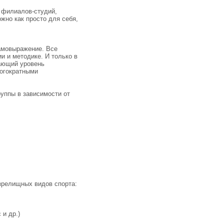
5 филиалов-студий,
жно как просто для себя,
самовыражение. Все
и и методике. И только в
дающий уровень
ногократными
руппы в зависимости от
 зрелищных видов спорта:
 и др.)