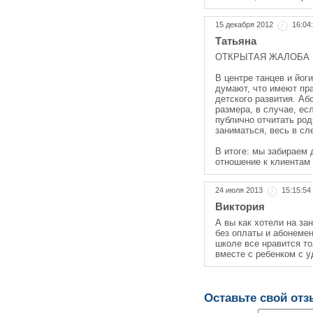
15 декабря 2012
16:04
Татьяна
ОТКРЫТАЯ ЖАЛОБА
В центре танцев и йог
думают, что имеют пра
детского развития. А
размера, в случае, ес
публично отчитать род
заниматься, весь в сл
В итоге: мы забираем
отношение к клиентам 
24 июля 2013
15:15:54
Виктория
А вы как хотели на за
без оплаты и абонемен
школе все нравится то
вместе с ребенком с у
Оставьте свой от