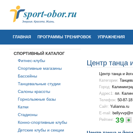
ГЛАВНАЯ
ПРОГРАММЫ ТРЕНИРОВОК
УПРАЖНЕНИЯ
СПОРТИВНЫЙ КАТАЛОГ
Фитнес-клубы
Центр танца и
Спортивные магазины
Центр танца и йог
Бассейны
Категории:
Танцев
Танцевальные студии
Город:
Калинингра
Салоны красоты
Адрес1:
пл. Калин
Горнолыжные базы
Телефон:
50-87-18
Сайт:
Yulianna.ru
Катки
E-mail:
bellyvvp@ma
Стадионы
39
Рейтинг:
Конно-спортивные клубы
Детские клубы и секции
Центр танца и йог