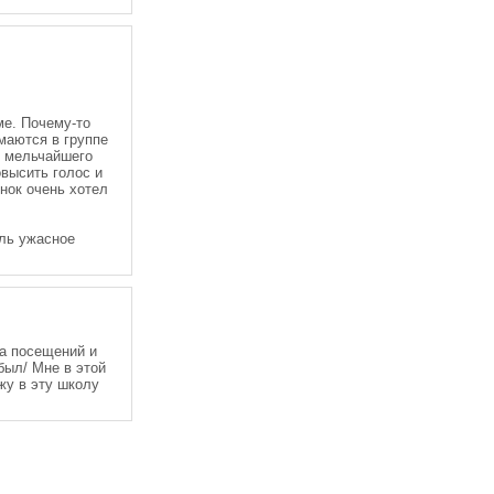
ме. Почему-то
маются в группе
" мельчайшего
овысить голос и
нок очень хотел
оль ужасное
та посещений и
был/ Мне в этой
жу в эту школу