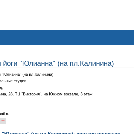
 йоги "Юлианна" (на пл.Калинина)
и "Юлианна" (на пл.Калинина)
альные студии
д;
ина, 28, ТЦ "Виктория", на Южном вокзале, 3 этаж
il.ru
и "Юлианна" (на пл.Калинина): краткое описание