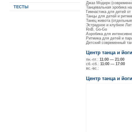
Джаз Модерн (современны
ТЕСТЫ
Танцевальная эробика на
Гимнастика для детей от 
Танцы для детей и ритмик
Танец живота (отдельные 
Эстрадное и клубное Лат
RnB, Go-Go
Аэробика для интенсивн
Ритмика для детей и пар
Детский современный тан
Центр танца и йог
пн.-пт.:
11:00 — 21:00
сб.-сб.:
11:00 — 17:00
вс.-вс.:
Центр танца и йог