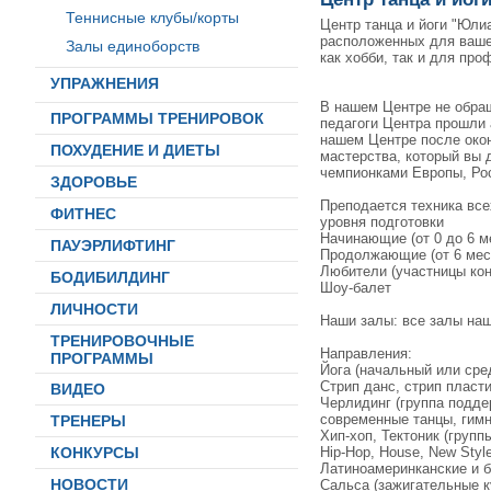
Теннисные клубы/корты
Центр танца и йоги "Юли
расположенных для вашег
Залы единоборств
как хобби, так и для пр
УПРАЖНЕНИЯ
В нашем Центре не обращ
ПРОГРАММЫ ТРЕНИРОВОК
педагоги Центра прошли 
нашем Центре после око
ПОХУДЕНИЕ И ДИЕТЫ
мастерства, который вы 
чемпионками Европы, Рос
ЗДОРОВЬЕ
Преподается техника все
ФИТНЕС
уровня подготовки
Начинающие (от 0 до 6 м
ПАУЭРЛИФТИНГ
Продолжающие (от 6 меся
Любители (участницы кон
БОДИБИЛДИНГ
Шоу-балет
ЛИЧНОСТИ
Наши залы: все залы наш
ТРЕНИРОВОЧНЫЕ
Направления:
ПРОГРАММЫ
Йога (начальный или сре
Стрип данс, стрип пласт
ВИДЕО
Черлидинг (группа подде
современные танцы, гимн
ТРЕНЕРЫ
Хип-хоп, Тектоник (груп
Hip-Hop, House, New Styl
КОНКУРСЫ
Латиноамеринканские и ба
НОВОСТИ
Сальса (зажигательные ку