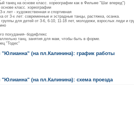
й танец на основе класс. хореографии как в Фильме "Шаг вперед")
 основе класс. хореографии
3-х лет - художественная и спортивная
а от 3-х лет: современные и эстрадные танцы, растяжка, осанка.
группы для детей от 3-6, 6-10, 11-18 лет, молодежи, взрослых леди и г
ино
ого похудания- бодифлекс
аллельно танц. занятия для мам, чтобы быть в форме.
ец "Тодес"
и "Юлианна" (на пл.Калинина): график работы
и "Юлианна" (на пл.Калинина): схема проезда