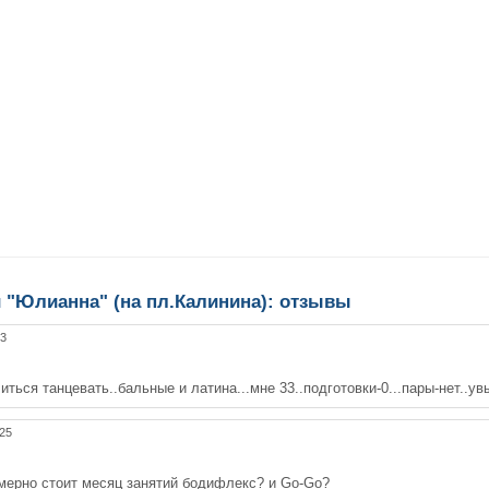
и "Юлианна" (на пл.Калинина): отзывы
23
ться танцевать..бальные и латина...мне 33..подготовки-0...пары-нет..увы
:25
имерно стоит месяц занятий бодифлекс? и Go-Go?