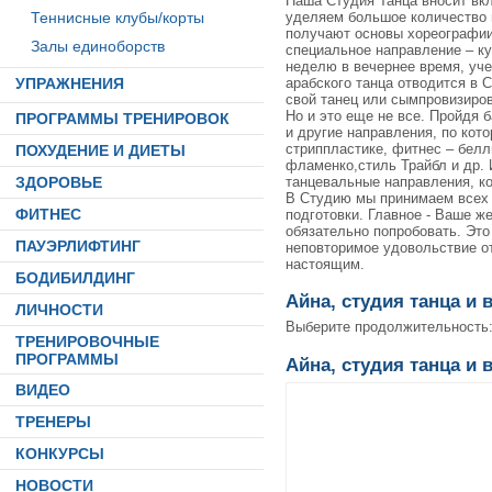
Наша Студия Танца вносит вкл
уделяем большое количество 
Теннисные клубы/корты
получают основы хореографии,
Залы единоборств
специальное направление – ку
неделю в вечернее время, уч
арабского танца отводится в 
УПРАЖНЕНИЯ
свой танец или сымпровизиро
Но и это еще не все. Пройдя 
ПРОГРАММЫ ТРЕНИРОВОК
и другие направления, по ко
стриппластике, фитнес – белл
ПОХУДЕНИЕ И ДИЕТЫ
фламенко,стиль Трайбл и др. 
танцевальные направления, ко
ЗДОРОВЬЕ
В Студию мы принимаем всех 
ФИТНЕС
подготовки. Главное - Ваше ж
обязательно попробовать. Это
ПАУЭРЛИФТИНГ
неповторимое удовольствие о
настоящим.
БОДИБИЛДИНГ
Айна, студия танца и 
ЛИЧНОСТИ
Выберите продолжительность
ТРЕНИРОВОЧНЫЕ
ПРОГРАММЫ
Айна, студия танца и 
ВИДЕО
ТРЕНЕРЫ
КОНКУРСЫ
НОВОСТИ