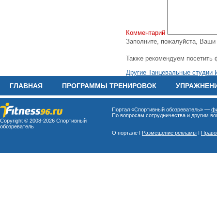
Комментарий
Заполните, пожалуйста, Ваш
Также рекомендуем посетить 
Другие Танцевальные студии 
ГЛАВНАЯ
ПРОГРАММЫ ТРЕНИРОВОК
УПРАЖНЕН
Портал «Спортивный обозреватель» —
фи
По вопросам сотрудничества и другим воп
Copyright © 2008-
2026 Спортивный
обозреватель
О портале I
Размещение рекламы
I
Право