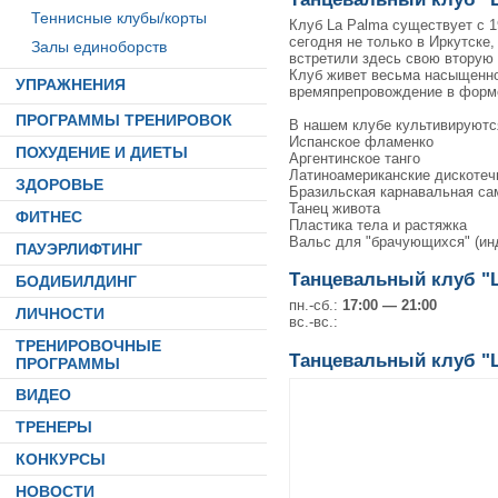
Теннисные клубы/корты
Клуб La Palma существует с 1
сегодня не только в Иркутске,
Залы единоборств
встретили здесь свою вторую 
Клуб живет весьма насыщенно:
УПРАЖНЕНИЯ
времяпрепровождение в форме
ПРОГРАММЫ ТРЕНИРОВОК
В нашем клубе культивируют
Испанское фламенко
ПОХУДЕНИЕ И ДИЕТЫ
Аргентинское танго
Латиноамериканские дискотечн
ЗДОРОВЬЕ
Бразильская карнавальная са
Танец живота
ФИТНЕС
Пластика тела и растяжка
Вальс для "брачующихся" (ин
ПАУЭРЛИФТИНГ
Танцевальный клуб "L
БОДИБИЛДИНГ
пн.-сб.:
17:00 — 21:00
ЛИЧНОСТИ
вс.-вс.:
ТРЕНИРОВОЧНЫЕ
Танцевальный клуб "L
ПРОГРАММЫ
ВИДЕО
ТРЕНЕРЫ
КОНКУРСЫ
НОВОСТИ