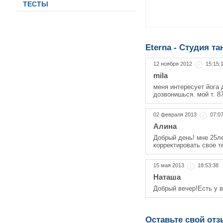
ТЕСТЫ
Eterna - Студия т
12 ноября 2012
15:15:
mila
меня интересует йога 
дозвонишься. мой т. 8
02 февраля 2013
07:0
Алина
Добрый день! мне 25ле
корректировать свое т
15 мая 2013
18:53:38
Наташа
Добрый вечер!Есть у в
Оставьте свой от