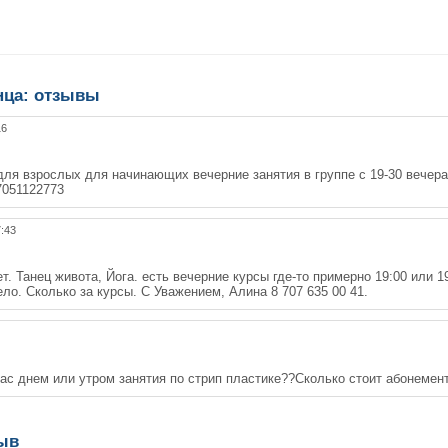
анца: отзывы
16
для взрослых для начинающих вечерние занятия в группе с 19-30 вечера
7051122773
7:43
т. Танец живота, Йога. есть вечерние курсы где-то примерно 19:00 или 19
ело. Сколько за курсы. С Уважением, Алина 8 707 635 00 41.
ас днем или утром занятия по стрип пластике??Сколько стоит абонемен
зыв