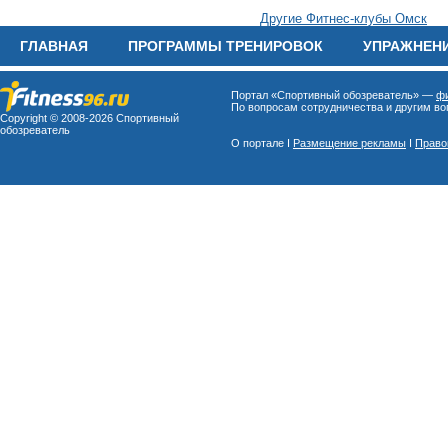
Другие Фитнес-клубы Омск
ГЛАВНАЯ
ПРОГРАММЫ ТРЕНИРОВОК
УПРАЖНЕН
Портал «Спортивный обозреватель» —
фи
По вопросам сотрудничества и другим воп
Copyright © 2008-
2026 Спортивный
обозреватель
О портале I
Размещение рекламы
I
Право