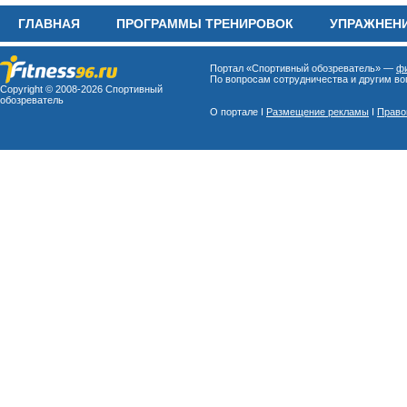
ГЛАВНАЯ
ПРОГРАММЫ ТРЕНИРОВОК
УПРАЖНЕН
Портал «Спортивный обозреватель» —
фи
По вопросам сотрудничества и другим воп
Copyright © 2008-
2026 Спортивный
обозреватель
О портале I
Размещение рекламы
I
Право