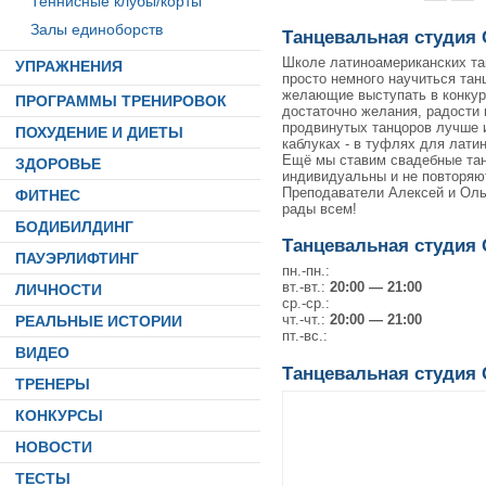
Теннисные клубы/корты
Залы единоборств
Танцевальная студия 
Школе латиноамериканских та
УПРАЖНЕНИЯ
просто немного научиться тан
желающие выступать в конкур
ПРОГРАММЫ ТРЕНИРОВОК
достаточно желания, радости 
продвинутых танцоров лучше 
ПОХУДЕНИЕ И ДИЕТЫ
каблуках - в туфлях для лати
Ещё мы ставим свадебные танц
ЗДОРОВЬЕ
индивидуальны и не повторяю
Преподаватели Алексей и Оль
ФИТНЕС
рады всем!
БОДИБИЛДИНГ
Танцевальная студия
ПАУЭРЛИФТИНГ
пн.-пн.:
вт.-вт.:
20:00 — 21:00
ЛИЧНОСТИ
ср.-ср.:
чт.-чт.:
20:00 — 21:00
РЕАЛЬНЫЕ ИСТОРИИ
пт.-вс.:
ВИДЕО
Танцевальная студия 
ТРЕНЕРЫ
КОНКУРСЫ
НОВОСТИ
ТЕСТЫ