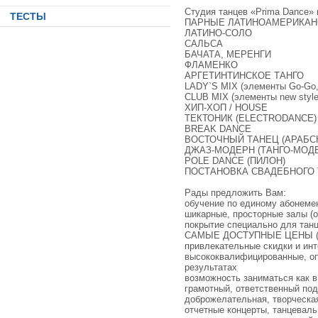
Студия танцев «Prima Dance»
ТЕСТЫ
ПАРНЫЕ ЛАТИНОАМЕРИКАНСКИЕ
ЛАТИНО-СОЛО
САЛЬСА
БАЧАТА, МЕРЕНГИ
ФЛАМЕНКО
АРГЕТИНТИНСКОЕ ТАНГО
LADY`S MIX (элементы Go-Go, 
CLUB MIX (элементы new style
ХИП-ХОП / HOUSE
ТЕКТОНИК (ELECTRODANCE)
BREAK DANCE
ВОСТОЧНЫЙ ТАНЕЦ (АРАБС
ДЖАЗ-МОДЕРН (ТАНГО-МОД
POLE DANCE (ПИЛОН)
ПОСТАНОВКА СВАДЕБНОГО Т
Рады предложить Вам:
обучение по единому абонеме
шикарные, просторные залы (о
покрытие специально для тан
САМЫЕ ДОСТУПНЫЕ ЦЕНЫ (от 1
привлекательные скидки и ин
высококвалифицированные, оп
результатах
возможность заниматься как в
грамотный, ответственный под
доброжелательная, творческа
отчетные концерты, танцеваль