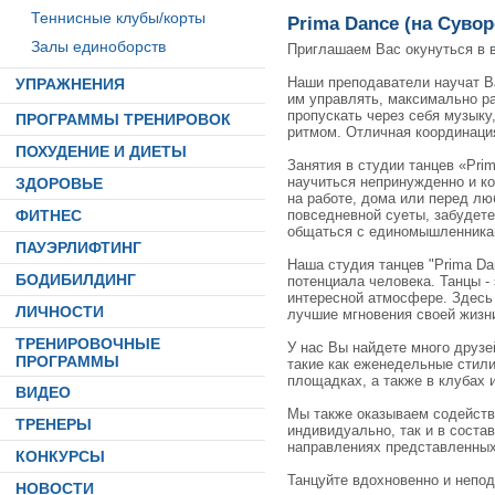
Теннисные клубы/корты
Prima Dance (на Сувор
Залы единоборств
Приглашаем Вас окунуться в 
Наши преподаватели научат Ва
УПРАЖНЕНИЯ
им управлять, максимально ра
пропускать через себя музыку
ПРОГРАММЫ ТРЕНИРОВОК
ритмом. Отличная координация
ПОХУДЕНИЕ И ДИЕТЫ
Занятия в студии танцев «Pri
научиться непринужденно и ком
ЗДОРОВЬЕ
на работе, дома или перед лю
повседневной суеты, забудете
ФИТНЕС
общаться с единомышленника
ПАУЭРЛИФТИНГ
Наша студия танцев "Prima Da
БОДИБИЛДИНГ
потенциала человека. Танцы -
интересной атмосфере. Здесь
ЛИЧНОСТИ
лучшие мгновения своей жизн
ТРЕНИРОВОЧНЫЕ
У нас Вы найдете много друзе
ПРОГРАММЫ
такие как еженедельные стил
площадках, а также в клубах 
ВИДЕО
Мы также оказываем содейств
ТРЕНЕРЫ
индивидуально, так и в соста
направлениях представленных
КОНКУРСЫ
Танцуйте вдохновенно и непо
НОВОСТИ