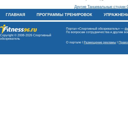
Другие Танцевальные студии 
ГЛАВНАЯ
ПРОГРАММЫ ТРЕНИРОВОК
УПРАЖНЕН
Портал «Спортивный обозреватель» —
фи
По вопросам сотрудничества и другим воп
Copyright © 2008-
2026 Спортивный
обозреватель
О портале I
Размещение рекламы
I
Право