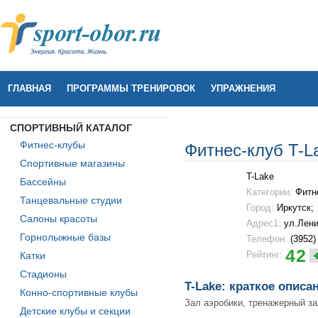
ГЛАВНАЯ
ПРОГРАММЫ ТРЕНИРОВОК
УПРАЖНЕНИЯ
СПОРТИВНЫЙ КАТАЛОГ
Фитнес-клубы
Фитнес-клуб T-L
Спортивные магазины
T-Lake
Бассейны
Категории:
Фитн
Танцевальные студии
Город:
Иркутск;
Салоны красоты
Адрес1:
ул.Лени
Горнолыжные базы
Телефон:
(3952)
42
Рейтинг:
Катки
Стадионы
T-Lake: краткое описа
Конно-спортивные клубы
Зал аэробики, тренажерный за
Детские клубы и секции