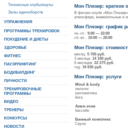
Теннисные клубы/корты
Мон Плезир: краткое 
Залы единоборств
В фитнес-клубе «Мон Плезир» 
атмосфера, внимательные и о
УПРАЖНЕНИЯ
Мон Плезир: график 
ПРОГРАММЫ ТРЕНИРОВОК
пн.-пт.:
9:00 — 22:00
сб.-вс.:
10:00 — 20:00
ПОХУДЕНИЕ И ДИЕТЫ
Мон Плезир: стоимост
ЗДОРОВЬЕ
месяц:
5 700 руб.
ФИТНЕС
3 месяца:
14 100 руб.
6 месяцев:
22 275 руб.
ПАУЭРЛИФТИНГ
год:
34 650 руб.
БОДИБИЛДИНГ
Мон Плезир: услуги
ЛИЧНОСТИ
Mind & body
ТРЕНИРОВОЧНЫЕ
пилатес
калланетика
ПРОГРАММЫ
йога
ВИДЕО
Аква-зона
ТРЕНЕРЫ
бассейн
КОНКУРСЫ
Банный комплекс
Сауна
НОВОСТИ