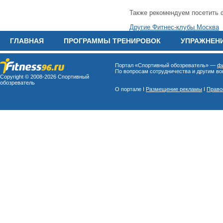
Также рекомендуем посетить 
Другие Фитнес-клубы Москва
ГЛАВНАЯ
ПРОГРАММЫ ТРЕНИРОВОК
УПРАЖНЕН
Портал «Спортивный обозреватель» —
фи
По вопросам сотрудничества и другим воп
Copyright © 2008-
2026 Спортивный
обозреватель
О портале I
Размещение рекламы
I
Право