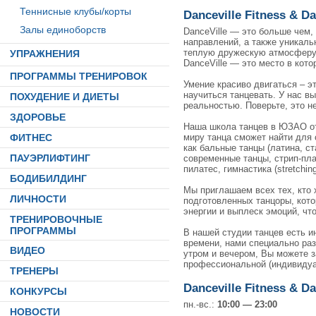
Теннисные клубы/корты
Danceville Fitness & D
Залы единоборств
DanceVille — это больше чем,
направлений, а также уникаль
теплую дружескую атмосферу 
УПРАЖНЕНИЯ
DanceVille — это место в кото
ПРОГРАММЫ ТРЕНИРОВОК
Умение красиво двигаться – эт
научиться танцевать. У нас в
ПОХУДЕНИЕ И ДИЕТЫ
реальностью. Поверьте, это н
ЗДОРОВЬЕ
Наша школа танцев в ЮЗАО от
миру танца сможет найти для 
ФИТНЕС
как бальные танцы (латина, ст
ПАУЭРЛИФТИНГ
современные танцы, стрип-пла
пилатес, гимнастика (stretchin
БОДИБИЛДИНГ
Мы приглашаем всех тех, кто 
ЛИЧНОСТИ
подготовленных танцоры, кото
энергии и выплеск эмоций, чт
ТРЕНИРОВОЧНЫЕ
ПРОГРАММЫ
В нашей студии танцев есть и
времени, нами специально ра
ВИДЕО
утром и вечером, Вы можете з
профессиональной (индивидуа
ТРЕНЕРЫ
Danceville Fitness & 
КОНКУРСЫ
пн.-вс.:
10:00 — 23:00
НОВОСТИ