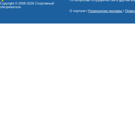
Copyright © 2008-
2026 Спортивный
обозреватель
О портале I
Размещение рекламы
I
Право