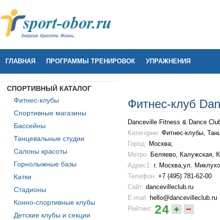
ГЛАВНАЯ
ПРОГРАММЫ ТРЕНИРОВОК
УПРАЖНЕНИЯ
СПОРТИВНЫЙ КАТАЛОГ
Фитнес-клубы
Фитнес-клуб Danc
Спортивные магазины
Danceville Fitness & Dance Clu
Бассейны
Категории:
Фитнес-клубы, Тан
Танцевальные студии
Город:
Москва;
Салоны красоты
Метро:
Беляево
,
Калужская
,
К
Горнолыжные базы
Адрес1:
г. Москва,ул. Миклухо
Телефон:
+7 (495) 781-62-00
Катки
Сайт:
dancevilleclub.ru
Стадионы
E-mail:
hello@dancevilleclub.ru
Конно-спортивные клубы
24
Рейтинг:
Детские клубы и секции