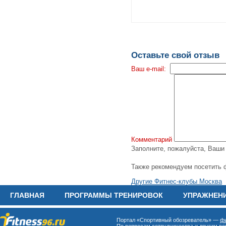
Оставьте свой отзыв
Ваш e-mail:
Комментарий
Заполните, пожалуйста, Ваш
Также рекомендуем посетить 
Другие Фитнес-клубы Москва
ГЛАВНАЯ
ПРОГРАММЫ ТРЕНИРОВОК
УПРАЖНЕН
Портал «Спортивный обозреватель» —
фи
По вопросам сотрудничества и другим воп