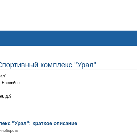
Спортивный комплекс "Урал"
рал"
, Бассейны
я, д.9
екс "Урал": краткое описание
иноборств.