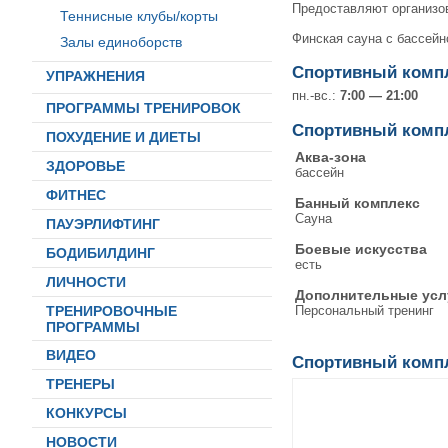
Предоставляют организо
Теннисные клубы/корты
Финская сауна с бассейн
Залы единоборств
Спортивный компл
УПРАЖНЕНИЯ
пн.-вс.:
7:00 — 21:00
ПРОГРАММЫ ТРЕНИРОВОК
Спортивный компл
ПОХУДЕНИЕ И ДИЕТЫ
Аква-зона
ЗДОРОВЬЕ
бассейн
ФИТНЕС
Банный комплекс
Сауна
ПАУЭРЛИФТИНГ
Боевые искусства
БОДИБИЛДИНГ
есть
ЛИЧНОСТИ
Дополнительные усл
Персональный тренинг
ТРЕНИРОВОЧНЫЕ
ПРОГРАММЫ
ВИДЕО
Спортивный компл
ТРЕНЕРЫ
КОНКУРСЫ
НОВОСТИ