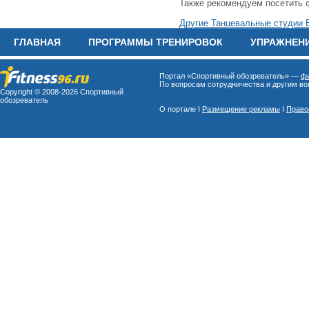
Также рекомендуем посетить 
Другие Танцевальные студии 
ГЛАВНАЯ
ПРОГРАММЫ ТРЕНИРОВОК
УПРАЖНЕН
Портал «Спортивный обозреватель» —
фи
По вопросам сотрудничества и другим воп
Copyright © 2008-
2026 Спортивный
обозреватель
О портале I
Размещение рекламы
I
Право