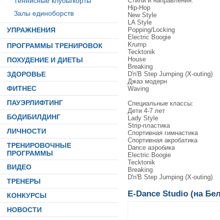
Стили и направления:
Теннисные клубы/корты
Hip-Hop
Залы единоборств
New Style
LA Style
Popping/Locking
УПРАЖНЕНИЯ
Electric Boogie
Krump
ПРОГРАММЫ ТРЕНИРОВОК
Tecktonik
House
ПОХУДЕНИЕ И ДИЕТЫ
Breaking
D'n'B Step Jumping (X-outing)
ЗДОРОВЬЕ
Джаз модерн
ФИТНЕС
Waving
ПАУЭРЛИФТИНГ
Cпециальные классы:
Дети 4-7 лет
БОДИБИЛДИНГ
Lady Style
Strip-пластика
ЛИЧНОСТИ
Спортивная гимнастика
Спортивная акробатика
ТРЕНИРОВОЧНЫЕ
Dance аэробика
ПРОГРАММЫ
Electric Boogie
Tecktonik
ВИДЕО
Breaking
D'n'B Step Jumping (X-outing)
ТРЕНЕРЫ
E-Dance Studio (на Бе
КОНКУРСЫ
НОВОСТИ