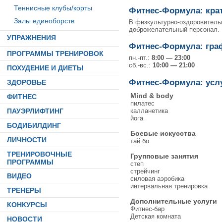
Теннисные клубы/корты
Фитнес-Формула: кра
Залы единоборств
В физкультурно-оздоровитель
доброжелательный персонал.
УПРАЖНЕНИЯ
Фитнес-Формула: гра
ПРОГРАММЫ ТРЕНИРОВОК
пн.-пт.:
8:00 — 23:00
сб.-вс.:
10:00 — 21:00
ПОХУДЕНИЕ И ДИЕТЫ
Фитнес-Формула: усл
ЗДОРОВЬЕ
Mind & body
ФИТНЕС
пилатес
калланетика
ПАУЭРЛИФТИНГ
йога
БОДИБИЛДИНГ
Боевые искусства
ЛИЧНОСТИ
тай бо
ТРЕНИРОВОЧНЫЕ
Групповые занятия
ПРОГРАММЫ
степ
стрейчинг
ВИДЕО
силовая аэробика
интервальная тренировка
ТРЕНЕРЫ
Дополнительные услуги
КОНКУРСЫ
Фитнес-бар
Детская комната
НОВОСТИ