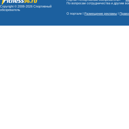
По вопросам сотрудничества и другим воп
Copyright © 2008-
2026 Спортивный
обозреватель
О портале I
Размещение рекламы
I
Право