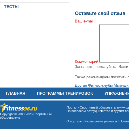
ТЕСТЫ
Оставьте свой отзыв
Ваш e-mail:
Комментарий
Заполните, пожалуйста, Ваш
Также рекомендуем посетить 
Другие Фитнес-клубы Мытищи
ГЛАВНАЯ
ПРОГРАММЫ ТРЕНИРОВОК
УПРАЖНЕН
Портал «Спортивный обозреватель» —
фи
По вопросам сотрудничества и другим воп
Copyright © 2008-
2026 Спортивный
обозреватель
О портале I
Размещение рекламы
I
Право