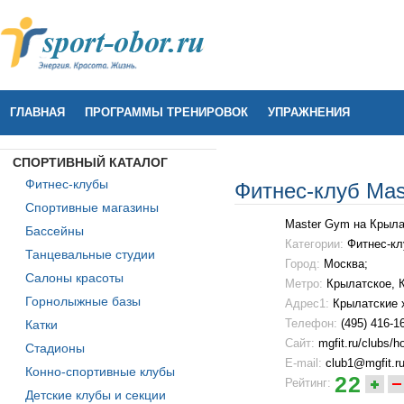
ГЛАВНАЯ
ПРОГРАММЫ ТРЕНИРОВОК
УПРАЖНЕНИЯ
СПОРТИВНЫЙ КАТАЛОГ
Фитнес-клубы
Фитнес-клуб Mas
Спортивные магазины
Master Gym на Крыла
Бассейны
Категории:
Фитнес-кл
Танцевальные студии
Город:
Москва;
Салоны красоты
Метро:
Крылатское
,
Горнолыжные базы
Адрес1:
Крылатские 
Телефон:
(495) 416-1
Катки
Сайт:
mgfit.ru/clubs/h
Стадионы
E-mail:
club1@mgfit.r
Конно-спортивные клубы
22
Рейтинг:
Детские клубы и секции