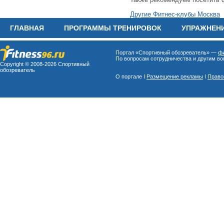
Другие Фитнес-клубы Москва
ГЛАВНАЯ
ПРОГРАММЫ ТРЕНИРОВОК
УПРАЖНЕН
Портал «Спортивный обозреватель» —
фи
По вопросам сотрудничества и другим воп
Copyright © 2008-
2026 Спортивный
обозреватель
О портале I
Размещение рекламы
I
Право