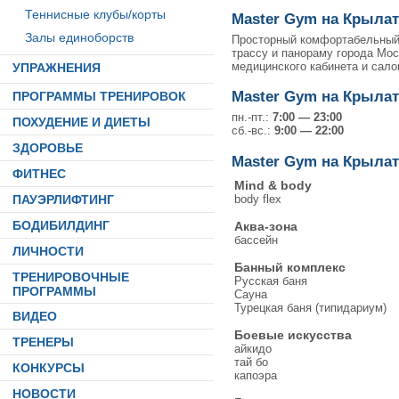
Теннисные клубы/корты
Master Gym на Крылат
Залы единоборств
Просторный комфортабельный 
трассу и панораму города Мос
медицинского кабинета и сало
УПРАЖНЕНИЯ
Master Gym на Крылат
ПРОГРАММЫ ТРЕНИРОВОК
пн.-пт.:
7:00 — 23:00
ПОХУДЕНИЕ И ДИЕТЫ
сб.-вс.:
9:00 — 22:00
ЗДОРОВЬЕ
Master Gym на Крылат
ФИТНЕС
Mind & body
body flex
ПАУЭРЛИФТИНГ
БОДИБИЛДИНГ
Аква-зона
бассейн
ЛИЧНОСТИ
Банный комплекс
ТРЕНИРОВОЧНЫЕ
Русская баня
ПРОГРАММЫ
Сауна
Турецкая баня (типидариум)
ВИДЕО
Боевые искусства
ТРЕНЕРЫ
айкидо
тай бо
КОНКУРСЫ
капоэра
НОВОСТИ