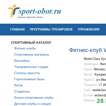
ГЛАВНАЯ
ПРОГРАММЫ ТРЕНИРОВОК
УПРАЖНЕНИЯ
СПОРТИВНЫЙ КАТАЛОГ
Фитнес-клубы
Фитнес-клуб 
Спортивные магазины
World Class Ку
Бассейны
Категории:
Фит
Танцевальные студии
Город:
Москва;
Салоны красоты
Метро:
Кунцев
Горнолыжные базы
Адрес1:
ул.Ива
Телефон:
+7 (4
Катки
Сайт:
worldclass
Стадионы
E-mail:
wclass@
Конно-спортивные клубы
28
Рейтинг:
Детские клубы и секции