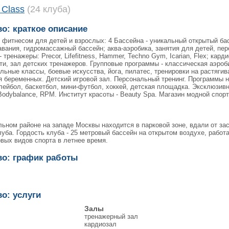
 Class
(24 клуба)
во: краткое описание
й фитнесом для детей и взрослых: 4 Бассейна - уникальный открытый ба
авания, гидромассажный бассейн; аква-аэробика, занятия для детей, пе
тренажеры: Precor, Lifefitness, Hammer, Techno Gym, Icarian, Flex; карди
ти, зал детских тренажеров. Групповые программы - классическая аэроби
льные классы, боевые искусства, йога, пилатес, тренировки на растягив
 беременных. Детский игровой зал. Персональный тренинг. Программы на
олейбол, баскетбол, мини-футбол, хоккей, детская площадка. Эксклюзивн
odybalance, RPM. Институт красоты - Beauty Spa. Магазин модной спор
ьном районе на западе Москвы находится в парковой зоне, вдали от зас
уба. Гордость клуба - 25 метровый бассейн на открытом воздухе, работ
вых видов спорта в летнее время.
во: график работы
во: услуги
Залы
тренажерный зал
кардиозал