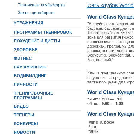
Теннисные клубы/корты
Сеть клубов World
Залы единоборств
World Class Кунце
УПРАЖНЕНИЯ
"В клубе все для заняти
бассейн, бассейн для пл
ПРОГРАММЫ ТРЕНИРОВОК
Тренажерный зал 730 м2 - 
зона для развития гибкос
ПОХУДЕНИЕ И ДИЕТЫ
силовые классы, танцева
дорожках, программы для
ЗДОРОВЬЕ
ролики, коньки, лыжи, в
Bodypump, Bodycombat, B
ФИТНЕС
бар, солярий."
ПАУЭРЛИФТИНГ
Клуб в премиальном спал
БОДИБИЛДИНГ
ощущение загородного кл
также площадки для игро
ЛИЧНОСТИ
World Class Кунце
ТРЕНИРОВОЧНЫЕ
ПРОГРАММЫ
пн.-пт.:
7:00 — 1:00
сб.-вс.:
9:00 — 1:00
ВИДЕО
World Class Кунце
ТРЕНЕРЫ
Mind & body
КОНКУРСЫ
йога
тайчи
НОВОСТИ