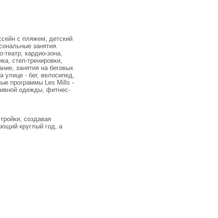
ссейн с пляжем, детский
рсональные занятия.
о-театр, кардио-зона,
ка, степ-тренировки,
ание, занятия на беговых
 улице - бег, велосипед,
ые программы Les Mills -
тивной одежды, фитнес-
тройки, создавая
ающий круглый год, а