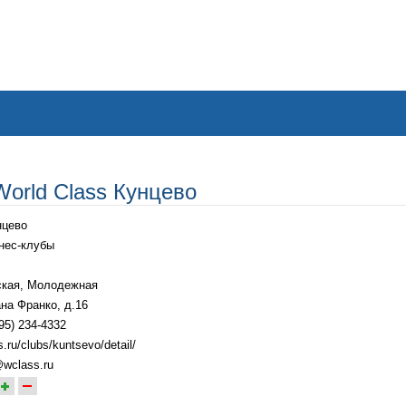
World Class Кунцево
нцево
нес-клубы
ская
,
Молодежная
на Франко, д.16
95) 234-4332
.ru/clubs/kuntsevo/detail/
wclass.ru