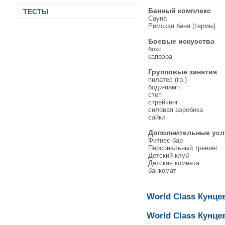
Банный комплекс
ТЕСТЫ
Сауна
Римская баня (термы)
Боевые искусства
бокс
капоэра
Групповые занятия
пилатес (гр.)
боди-памп
степ
стрейчинг
силовая аэробика
сайкл
Дополнительные усл
Фитнес-бар
Персональный тренинг
Детский клуб
Детская комната
банкомат
World Class Кунц
World Class Кунце