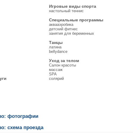
Игровые виды спорта
настольный теннис
Специальные программы
аквааэробика
детский фитнес
занятия для беременных
Танцы
латина
bellydance
Уход за телом
Салон красоты
массаж
SPA
уги
солярий
ево: фотографии
во: схема проезда