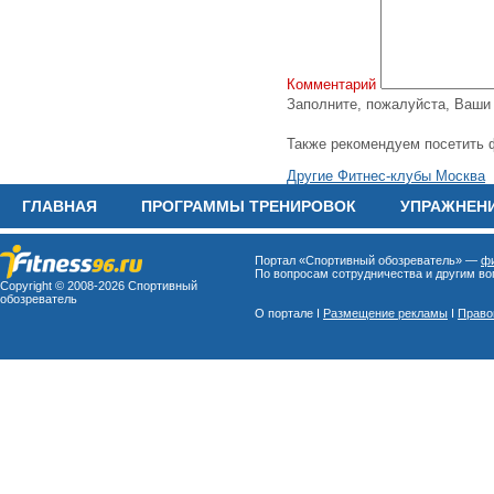
Комментарий
Заполните, пожалуйста, Ваш
Также рекомендуем посетить 
Другие Фитнес-клубы Москва
ГЛАВНАЯ
ПРОГРАММЫ ТРЕНИРОВОК
УПРАЖНЕН
Портал «Спортивный обозреватель» —
фи
По вопросам сотрудничества и другим воп
Copyright © 2008-
2026 Спортивный
обозреватель
О портале I
Размещение рекламы
I
Право