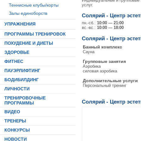
Индивидуальные и групповые 
услуг.
Теннисные клубы/корты
Залы единоборств
Солярий - Центр эсте
пн.-сб.:
10:00 — 21:00
УПРАЖНЕНИЯ
вс.-вс.:
10:00 — 18:00
ПРОГРАММЫ ТРЕНИРОВОК
Солярий - Центр эсте
ПОХУДЕНИЕ И ДИЕТЫ
Банный комплекс
Сауна
ЗДОРОВЬЕ
Групповые занятия
ФИТНЕС
Аэробика
ПАУЭРЛИФТИНГ
силовая аэробика
БОДИБИЛДИНГ
Дополнительные услуги
Персональный тренинг
ЛИЧНОСТИ
ТРЕНИРОВОЧНЫЕ
Солярий - Центр эсте
ПРОГРАММЫ
ВИДЕО
ТРЕНЕРЫ
КОНКУРСЫ
НОВОСТИ