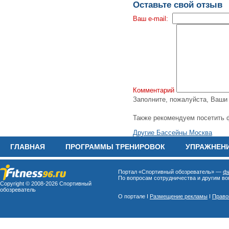
Оставьте свой отзыв
Ваш e-mail:
Комментарий
Заполните, пожалуйста, Ваш
Также рекомендуем посетить 
Другие Бассейны Москва
ГЛАВНАЯ
ПРОГРАММЫ ТРЕНИРОВОК
УПРАЖНЕН
Портал «Спортивный обозреватель» —
фи
По вопросам сотрудничества и другим воп
Copyright © 2008-
2026 Спортивный
обозреватель
О портале I
Размещение рекламы
I
Право