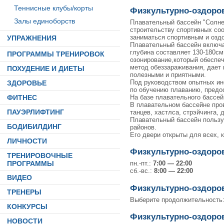
Теннисные клубы/корты
Физкультурно-оздоро
Залы единоборств
Плавательный бассейн "Солнеч
строительству спортивных соо
заниматься спортивным и озд
УПРАЖНЕНИЯ
Плавательный бассейн включа
глубина составляет 130-180с
ПРОГРАММЫ ТРЕНИРОВОК
озонирование,который обеспеч
метод обеззараживания, дает
ПОХУДЕНИЕ И ДИЕТЫ
полезными и приятными.
Под руководством опытных инс
ЗДОРОВЬЕ
по обучению плаванию, предо
На базе плавательного бассей
ФИТНЕС
В плавательном бассейне пров
ПАУЭРЛИФТИНГ
танцев, хастлса, стрэйчинга, 
Плавательный бассейн пользу
БОДИБИЛДИНГ
районов.
Его двери открыты для всех, 
ЛИЧНОСТИ
Физкультурно-оздоро
ТРЕНИРОВОЧНЫЕ
ПРОГРАММЫ
пн.-пт.:
7:00 — 22:00
сб.-вс.:
8:00 — 22:00
ВИДЕО
Физкультурно-оздоро
ТРЕНЕРЫ
Выберите продолжительность
КОНКУРСЫ
Физкультурно-оздоро
НОВОСТИ