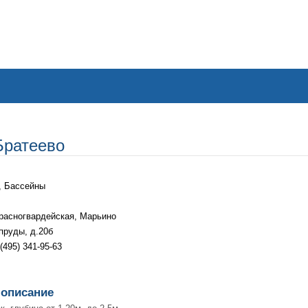
Братеево
, Бассейны
расногвардейская
,
Марьино
пруды, д.20б
(495) 341-95-63
 описание