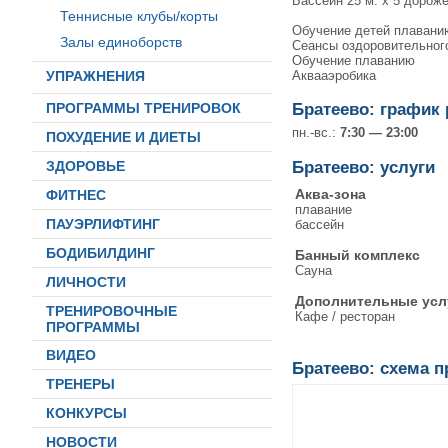
Бассейн 25 м. х 5 дороже
Теннисные клубы/корты
Обучение детей плаванию
Залы единоборств
Сеансы оздоровительног
Обучение плаванию
Аквааэробика
УПРАЖНЕНИЯ
ПРОГРАММЫ ТРЕНИРОВОК
Братеево: график
пн.-вс.:
7:30 — 23:00
ПОХУДЕНИЕ И ДИЕТЫ
Братеево: услуги
ЗДОРОВЬЕ
Аква-зона
ФИТНЕС
плавание
ПАУЭРЛИФТИНГ
бассейн
БОДИБИЛДИНГ
Банный комплекс
Сауна
ЛИЧНОСТИ
Дополнительные усл
ТРЕНИРОВОЧНЫЕ
Кафе / ресторан
ПРОГРАММЫ
ВИДЕО
Братеево: схема п
ТРЕНЕРЫ
КОНКУРСЫ
НОВОСТИ