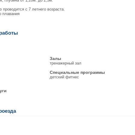
к, глубина от 1,20м. до 2,5м.
 проводится с 7 летнего возраста.
о плавания
 работы
Залы
тренажерный зал
Специальные программы
детский фитнес
уги
роезда