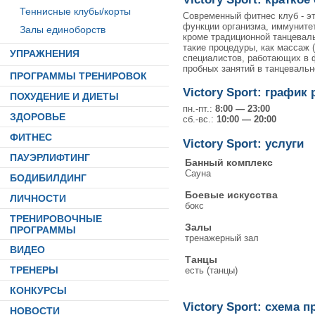
Теннисные клубы/корты
Современный фитнес клуб - э
функции организма, иммунитет
Залы единоборств
кроме традиционной танцеваль
такие процедуры, как массаж 
УПРАЖНЕНИЯ
специалистов, работающих в 
пробных занятий в танцевальн
ПРОГРАММЫ ТРЕНИРОВОК
Victory Sport: график
ПОХУДЕНИЕ И ДИЕТЫ
пн.-пт.:
8:00 — 23:00
ЗДОРОВЬЕ
сб.-вс.:
10:00 — 20:00
ФИТНЕС
Victory Sport: услуги
ПАУЭРЛИФТИНГ
Банный комплекс
Сауна
БОДИБИЛДИНГ
Боевые искусства
ЛИЧНОСТИ
бокс
ТРЕНИРОВОЧНЫЕ
Залы
ПРОГРАММЫ
тренажерный зал
ВИДЕО
Танцы
ТРЕНЕРЫ
есть (танцы)
КОНКУРСЫ
Victory Sport: схема п
НОВОСТИ