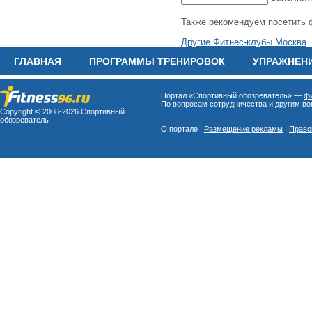
Также рекомендуем посетить 
Другие Фитнес-клубы Москва
ГЛАВНАЯ
ПРОГРАММЫ ТРЕНИРОВОК
УПРАЖНЕН
Портал «Спортивный обозреватель» —
фи
По вопросам сотрудничества и другим воп
Copyright © 2008-
2026 Спортивный
обозреватель
О портале I
Размещение рекламы
I
Право