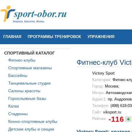
ГЛАВНАЯ
ПРОГРАММЫ ТРЕНИРОВОК
УПРАЖНЕНИЯ
СПОРТИВНЫЙ КАТАЛОГ
Фитнес-клубы
Фитнес-клуб Vict
Спортивные магазины
Victory Sport
Бассейны
Категории:
Фитнес-кл
Танцевальные студии
Город:
Москва;
Салоны красоты
Метро:
Автозаводска
Горнолыжные базы
Адрес1:
пр. Андропова
Телефон:
(499) 618-0
Катки
Сайт:
viksport.ru
Стадионы
-116
Рейтинг:
Конно-спортивные клубы
Детские клубы и секции
Victory Sport: краткое