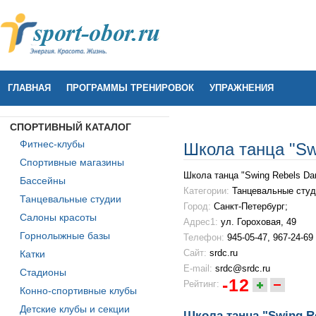
ГЛАВНАЯ
ПРОГРАММЫ ТРЕНИРОВОК
УПРАЖНЕНИЯ
СПОРТИВНЫЙ КАТАЛОГ
Фитнес-клубы
Школа танца "Sw
Спортивные магазины
Школа танца "Swing Rebels Dan
Бассейны
Категории:
Танцевальные студи
Танцевальные студии
Город:
Санкт-Петербург;
Салоны красоты
Адрес1:
ул. Гороховая, 49
Горнолыжные базы
Телефон:
945-05-47, 967-24-69
Сайт:
srdc.ru
Катки
E-mail:
srdc@srdc.ru
Стадионы
-12
Рейтинг:
Конно-спортивные клубы
Детские клубы и секции
Школа танца "Swing Re