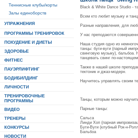
Теннисные клубы/корты
Black & White Dance Studio - 
Залы единоборств
Всем кто любит музыку и танц
УПРАЖНЕНИЯ
Разные направления, для любог
ПРОГРАММЫ ТРЕНИРОВОК
У нас преподаются совершенн
ПОХУДЕНИЕ И ДИЕТЫ
Наша студия одно из немногоч
танцы: буги-вуги (парный имп
ЗДОРОВЬЕ
свинговую музыку), бальбоа. 
танцевать свинг по-настоящем
ФИТНЕС
Также в нашей школе преподают
ПАУЭРЛИФТИНГ
тектоник и джаз-модерн.
БОДИБИЛДИНГ
Научитесь управлять своим те
ЛИЧНОСТИ
ТРЕНИРОВОЧНЫЕ
Танцы, которым можно научить
ПРОГРАММЫ
Парные танцы:
ВИДЕО
Сальса
ТРЕНЕРЫ
Линди Хоп (парная импровизац
Буги-Вуги (клубный Рок-н-Ролл
КОНКУРСЫ
Бальбоа
НОВОСТИ