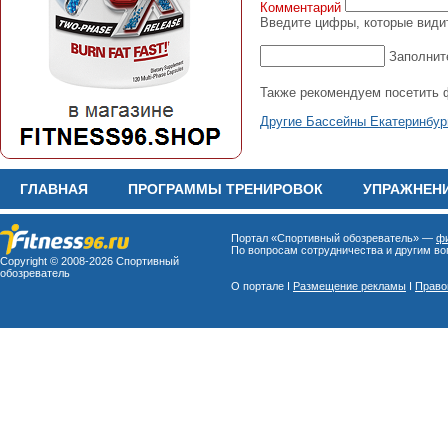
Комментарий
Введите цифры, которые видит
Заполнит
Также рекомендуем посетить 
Другие Бассейны Екатеринбур
ГЛАВНАЯ
ПРОГРАММЫ ТРЕНИРОВОК
УПРАЖНЕН
Портал «Спортивный обозреватель» —
фи
По вопросам сотрудничества и другим воп
Copyright © 2008-
2026 Спортивный
обозреватель
О портале I
Размещение рекламы
I
Право